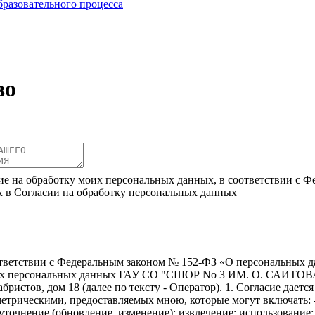
бразовательного процесса
во
ие на обработку моих персональных данных, в соответствии с Ф
х в Согласии на обработку персональных данных
ветствии с Федеральным законом № 152-ФЗ «О персональных дан
моих персональных данных ГАУ СО "СШОР No 3 ИМ. О. САИТОВА"
абристов, дом 18 (далее по тексту - Оператор). 1. Согласие дает
трическими, предоставляемых мною, которые могут включать: -
; уточнение (обновление, изменение); извлечение; использование