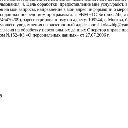
ользования. 4. Цель обработки: предоставление мне услуг/работ
в на мои запросы, направление в мой адрес информации о меропр
ых данных посредством программы для ЭВМ «1С-Битрикс24», я д
6209), зарегистрированному по адресу: 109544, г. Москва, б-р Э
ующего уведомления на электронный адрес sportshkola-zhig@yand
 согласия на обработку персональных данных Оператор вправе п
м №152-ФЗ «О персональных данных» от 27.07.2006 г.
8