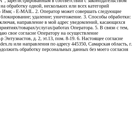
, зарегистрированным в соответствии с законодательством
ся на обработку одной, нескольких или всех категорий
 Имя; - E-MAIL. 2. Оператор может совершать следующие
; блокирование; удаление; уничтожение. 3. Способы обработки:
, включая, направление в мой адрес уведомлений, касающихся
иятиях/товарах/услугах/работах Оператора. 5. В связи с тем,
аю свое согласие Оператору на осуществление
нтузиастов, д. 2, эт.13, пом. 8-19. 6. Настоящее согласие
ex.ru или направления по адресу 445350, Самарская область, г.
родолжить обработку персональных данных без моего согласия