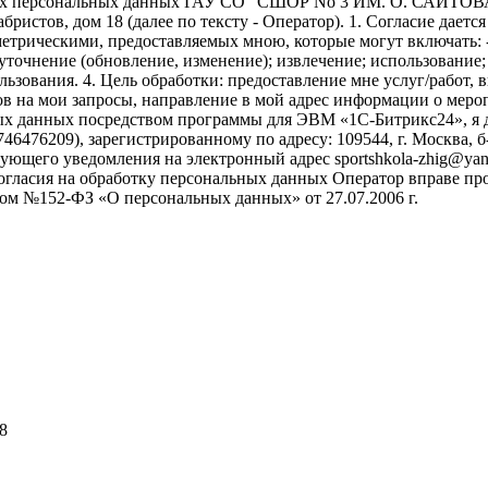
моих персональных данных ГАУ СО "СШОР No 3 ИМ. О. САИТОВА"
абристов, дом 18 (далее по тексту - Оператор). 1. Согласие дает
трическими, предоставляемых мною, которые могут включать: -
; уточнение (обновление, изменение); извлечение; использование
ользования. 4. Цель обработки: предоставление мне услуг/работ
в на мои запросы, направление в мой адрес информации о меропр
ых данных посредством программы для ЭВМ «1С-Битрикс24», я д
6209), зарегистрированному по адресу: 109544, г. Москва, б-р Э
ующего уведомления на электронный адрес sportshkola-zhig@yand
 согласия на обработку персональных данных Оператор вправе п
м №152-ФЗ «О персональных данных» от 27.07.2006 г.
8