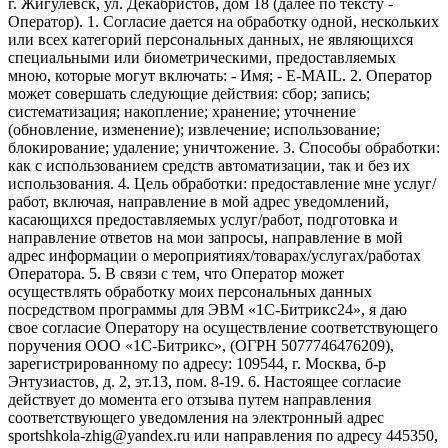
г. Жигулевск, ул. Декабристов, дом 18 (далее по тексту -
Оператор). 1. Согласие дается на обработку одной, нескольких
или всех категорий персональных данных, не являющихся
специальными или биометрическими, предоставляемых
мною, которые могут включать: - Имя; - E-MAIL. 2. Оператор
может совершать следующие действия: сбор; запись;
систематизация; накопление; хранение; уточнение
(обновление, изменение); извлечение; использование;
блокирование; удаление; уничтожение. 3. Способы обработки:
как с использованием средств автоматизации, так и без их
использования. 4. Цель обработки: предоставление мне услуг/
работ, включая, направление в мой адрес уведомлений,
касающихся предоставляемых услуг/работ, подготовка и
направление ответов на мои запросы, направление в мой
адрес информации о мероприятиях/товарах/услугах/работах
Оператора. 5. В связи с тем, что Оператор может
осуществлять обработку моих персональных данных
посредством программы для ЭВМ «1С-Битрикс24», я даю
свое согласие Оператору на осуществление соответствующего
поручения ООО «1С-Битрикс», (ОГРН 5077746476209),
зарегистрированному по адресу: 109544, г. Москва, б-р
Энтузиастов, д. 2, эт.13, пом. 8-19. 6. Настоящее согласие
действует до момента его отзыва путем направления
соответствующего уведомления на электронный адрес
sportshkola-zhig@yandex.ru или направления по адресу 445350,