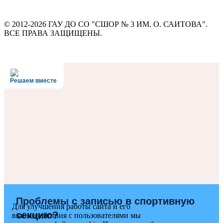
© 2012-2026 ГАУ ДО СО "СШОР № 3 ИМ. О. САИТОВА".
ВСЕ ПРАВА ЗАЩИЩЕНЫ.
Решаем вместе
Проблемы с записью в спортивную
Для улучшения работы сайта и его
секцию?
взаимодействия с пользователями мы