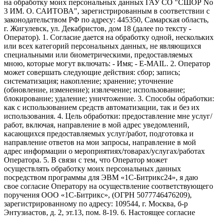
на обработку моих персональных данных ГАУ СО "СШОР No
3 ИМ. О. САИТОВА", зарегистрированным в соответствии с
законодательством РФ по адресу: 445350, Самарская область,
г. Жигулевск, ул. Декабристов, дом 18 (далее по тексту -
Оператор). 1. Согласие дается на обработку одной, нескольких
или всех категорий персональных данных, не являющихся
специальными или биометрическими, предоставляемых
мною, которые могут включать: - Имя; - E-MAIL. 2. Оператор
может совершать следующие действия: сбор; запись;
систематизация; накопление; хранение; уточнение
(обновление, изменение); извлечение; использование;
блокирование; удаление; уничтожение. 3. Способы обработки:
как с использованием средств автоматизации, так и без их
использования. 4. Цель обработки: предоставление мне услуг/
работ, включая, направление в мой адрес уведомлений,
касающихся предоставляемых услуг/работ, подготовка и
направление ответов на мои запросы, направление в мой
адрес информации о мероприятиях/товарах/услугах/работах
Оператора. 5. В связи с тем, что Оператор может
осуществлять обработку моих персональных данных
посредством программы для ЭВМ «1С-Битрикс24», я даю
свое согласие Оператору на осуществление соответствующего
поручения ООО «1С-Битрикс», (ОГРН 5077746476209),
зарегистрированному по адресу: 109544, г. Москва, б-р
Энтузиастов, д. 2, эт.13, пом. 8-19. 6. Настоящее согласие