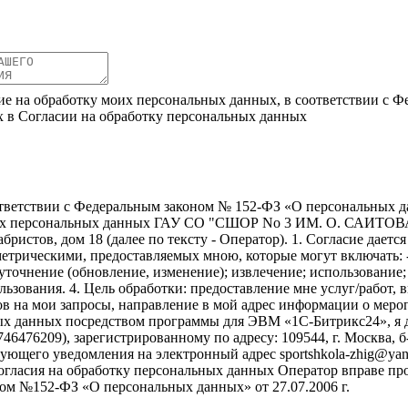
ие на обработку моих персональных данных, в соответствии с Ф
х в Согласии на обработку персональных данных
ветствии с Федеральным законом № 152-ФЗ «О персональных дан
моих персональных данных ГАУ СО "СШОР No 3 ИМ. О. САИТОВА"
абристов, дом 18 (далее по тексту - Оператор). 1. Согласие дает
трическими, предоставляемых мною, которые могут включать: -
; уточнение (обновление, изменение); извлечение; использование
ользования. 4. Цель обработки: предоставление мне услуг/работ
в на мои запросы, направление в мой адрес информации о меропр
ых данных посредством программы для ЭВМ «1С-Битрикс24», я д
6209), зарегистрированному по адресу: 109544, г. Москва, б-р Э
ующего уведомления на электронный адрес sportshkola-zhig@yand
 согласия на обработку персональных данных Оператор вправе п
м №152-ФЗ «О персональных данных» от 27.07.2006 г.