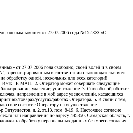
едеральным законом от 27.07.2006 года №152-ФЗ «О
ных» от 27.07.2006 года свободно, своей волей и в своем
, зарегистрированным в соответствии с законодательством
ся на обработку одной, нескольких или всех категорий
 Имя; - E-MAIL. 2. Оператор может совершать следующие
; блокирование; удаление; уничтожение. 3. Способы обработки:
, включая, направление в мой адрес уведомлений, касающихся
иятиях/товарах/услугах/работах Оператора. 5. В связи с тем,
аю свое согласие Оператору на осуществление
нтузиастов, д. 2, эт.13, пом. 8-19. 6. Настоящее согласие
ex.ru или направления по адресу 445350, Самарская область, г.
родолжить обработку персональных данных без моего согласия