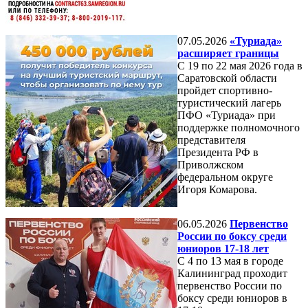
07.05.2026
«Туриада»
расширяет границы
С 19 по 22 мая 2026 года в
Саратовской области
пройдет спортивно-
туристический лагерь
ПФО «Туриада» при
поддержке полномочного
представителя
Президента РФ в
Приволжском
федеральном округе
Игоря Комарова.
06.05.2026
Первенство
России по боксу среди
юниоров 17-18 лет
С 4 по 13 мая в городе
Калининград проходит
первенство России по
боксу среди юниоров в