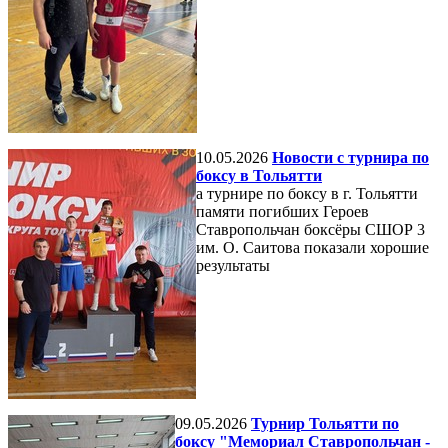
10.05.2026
Новости с турнира по
боксу в Тольятти
а турнире по боксу в г. Тольятти
памяти погибших Героев
Ставропольчан боксёры СШОР 3
им. О. Саитова показали хорошие
результаты
09.05.2026
Турнир Тольятти по
боксу "Мемориал Ставропольчан -