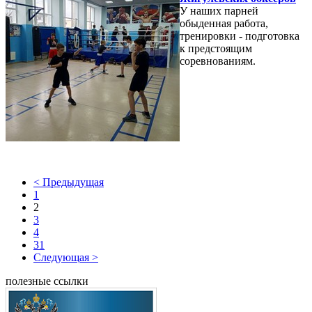
У наших парней
обыденная работа,
тренировки - подготовка
к предстоящим
соревнованиям.
< Предыдущая
1
2
3
4
31
Следующая >
полезные ссылки