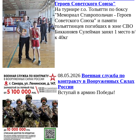
Героев Советского Союза"
На турнире г.о. Тольятти по боксу
"Мемориал Ставропольчан - Героев
Советского Союза" и памяти
тольяттинцев погибших в зоне СВО
Биккиняев Сулейман занял 1 место в/
к 40кг
08.05.2026
Военная служба по
контракту в Вооруженных Силах
России
Вступай в армию Победы!